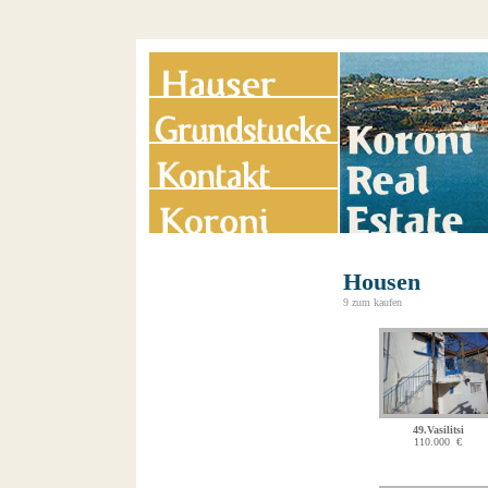
Housen
9 zum kaufen
49.Vasilitsi
110.000 €