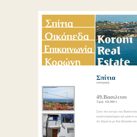
Σπίτια
επιστροφή
49.Βασιλιτσι
Τιμή: 110.000 €
Σπιτι στο κεντρο του Βασιλιτσι
κουζινοτραπεζαρια και μπανιο κ
σιν βεραντα με θεα θαλασσα κα